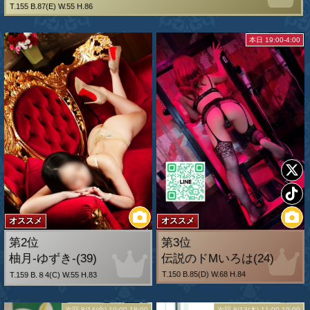
T.155 B.87(E) W.55 H.86
本日 19:00-4:00
オススメ
オススメ
第2位
第3位
柚月-ゆずき-(39)
伝説のドМいろは(24)
T.150 B.85(D) W.68 H.84
T.159 B.８4(C) W.55 H.83
次回 8/14(金) 10:00-18:00
次回 8/13(木) 11:00-19:00