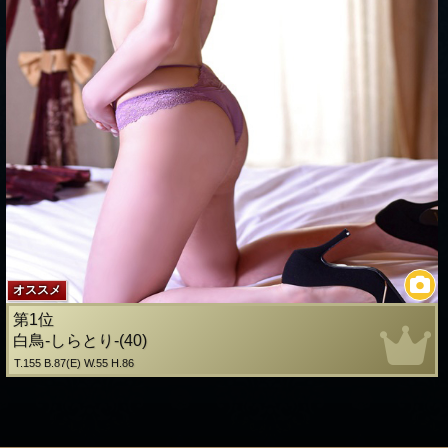
オススメ
第1位
白鳥-しらとり-(40)
T.155 B.87(E) W.55 H.86