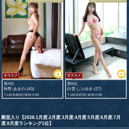
オススメ
オススメ
第4位
第5位
秋野-あきの-(40)
白雪-しらゆき-(27)
T.146 B.86(D) W.55 H.84
T.156 B.87(E) W.56 H.84
殿堂入り【2026.1月度.2月度.3月度.4月度.5月度.6月度.7月
度.8月度ランキング1位】