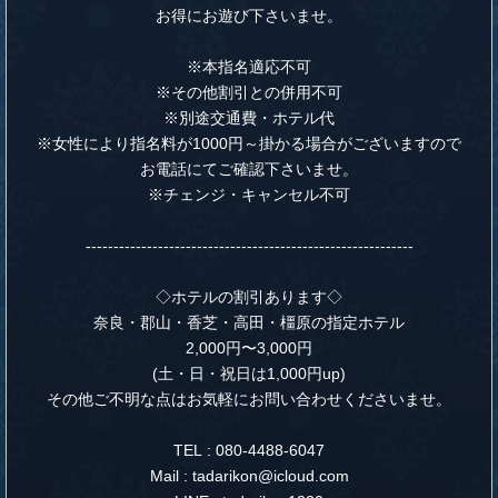
お得にお遊び下さいませ。
※本指名適応不可
※その他割引との併用不可
※別途交通費・ホテル代
※女性により指名料が1000円～掛かる場合がございますので
お電話にてご確認下さいませ。
※チェンジ・キャンセル不可
‐‐‐‐‐‐‐‐‐‐‐‐‐‐‐‐‐‐‐‐‐‐‐‐‐‐‐‐‐‐‐‐‐‐‐‐‐‐‐‐‐‐‐‐‐‐‐‐‐‐‐‐‐‐‐‐‐‐‐
◇ホテルの割引あります◇
奈良・郡山・香芝・高田・橿原の指定ホテル
2,000円〜3,000円
(土・日・祝日は1,000円up)
その他ご不明な点はお気軽にお問い合わせくださいませ。
TEL :
080-4488-6047
Mail : tadarikon@icloud.com